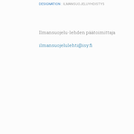
DESIGNATION :
ILMANSUOJELUYHDISTYS
Ilmansuojelu-lehden päätoimittaja
ilmansuojelulehti@isy.fi