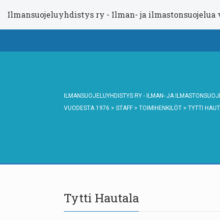
Ilmansuojeluyhdistys ry - Ilman- ja ilmastonsuojelua
ILMANSUOJELUYHDISTYS RY - ILMAN- JA ILMASTONSUO
VUODESTA 1976
>
STAFF
>
TOIMIHENKILÖT
>
TYTTI HAU
Tytti Hautala