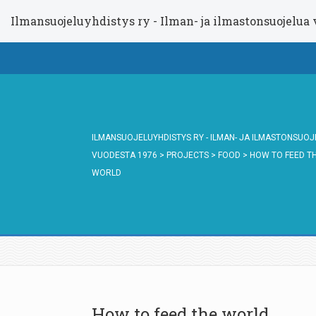
Ilmansuojeluyhdistys ry - Ilman- ja ilmastonsuojelua
ILMANSUOJELUYHDISTYS RY - ILMAN- JA ILMASTONSUO
VUODESTA 1976
>
PROJECTS
>
FOOD
>
HOW TO FEED T
WORLD
How to feed the world