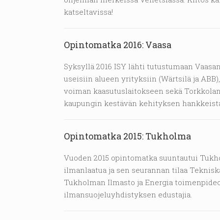
katseltavissa!
Opintomatka 2016: Vaasa
Syksyllä 2016 ISY lähti tutustumaan Vaasan
useisiin alueen yrityksiin (Wärtsilä ja AB
voiman kaasutuslaitokseen sekä Torkkola
kaupungin kestävän kehityksen hankkeist
Opintomatka 2015: Tukholma
Vuoden 2015 opintomatka suuntautui Tukho
ilmanlaatua ja sen seurannan tilaa Teknis
Tukholman Ilmasto ja Energia toimenpideo
ilmansuojeluyhdistyksen edustajia.