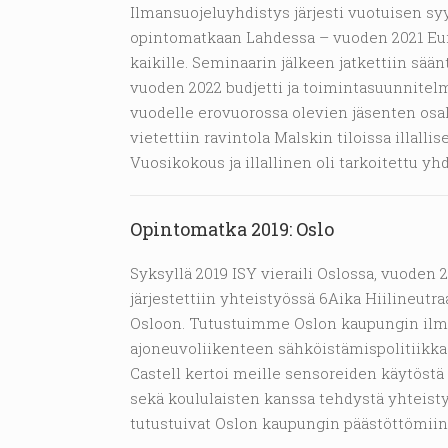
Ilmansuojeluyhdistys järjesti vuotuisen s
opintomatkaan Lahdessa – vuoden 2021 Eur
kaikille. Seminaarin jälkeen jatkettiin sä
vuoden 2022 budjetti ja toimintasuunnitelma
vuodelle erovuorossa olevien jäsenten osal
vietettiin ravintola Malskin tiloissa illal
Vuosikokous ja illallinen oli tarkoitettu y
Opintomatka 2019: Oslo
Syksyllä 2019 ISY vieraili Oslossa, vuode
järjestettiin yhteistyössä 6Aika Hiilineutr
Osloon. Tutustuimme Oslon kaupungin ilma
ajoneuvoliikenteen sähköistämispolitiikkaa
Castell kertoi meille sensoreiden käytöst
sekä koululaisten kanssa tehdystä yhteistyö
tutustuivat Oslon kaupungin päästöttömiin