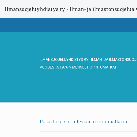
Ilmansuojeluyhdistys ry - Ilman- ja ilmastonsuojelua
ILMANSUOJELUYHDISTYS RY - ILMAN- JA ILMASTONSUO
VUODESTA 1976
>
MENNEET OPINTOMATKAT
Palaa takaisin tulevaan opintomatkaan