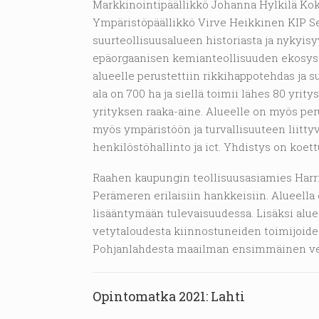
Markkinointipäällikkö Johanna Hylkilä Ko
Ympäristöpäällikkö Virve Heikkinen KIP 
suurteollisuusalueen historiasta ja nykyis
epäorgaanisen kemianteollisuuden ekosyst
alueelle perustettiin rikkihappotehdas ja s
ala on 700 ha ja siellä toimii lähes 80 yrit
yrityksen raaka-aine. Alueelle on myös peru
myös ympäristöön ja turvallisuuteen liitty
henkilöstöhallinto ja ict. Yhdistys on ko
Raahen kaupungin teollisuusasiamies Harri
Perämeren erilaisiin hankkeisiin. Alueella
lisääntymään tulevaisuudessa. Lisäksi a
vetytaloudesta kiinnostuneiden toimijoide
Pohjanlahdesta maailman ensimmäinen ve
Opintomatka 2021: Lahti