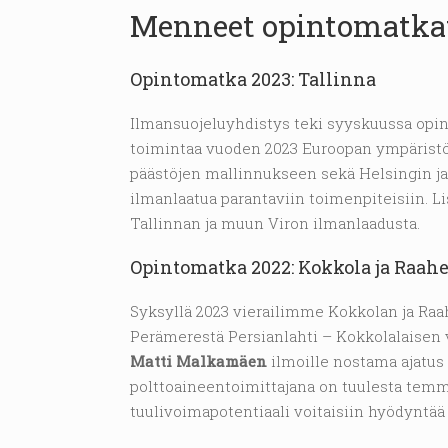
Menneet opintomatka
Opintomatka 2023: Tallinna
Ilmansuojeluyhdistys teki syyskuussa opin
toimintaa vuoden 2023 Euroopan ympäristöp
päästöjen mallinnukseen sekä Helsingin ja
ilmanlaatua parantaviin toimenpiteisiin. 
Tallinnan ja muun Viron ilmanlaadusta.
Opintomatka 2022: Kokkola ja Raah
Syksyllä 2023 vierailimme Kokkolan ja Raa
Perämerestä Persianlahti – Kokkolalaisen
Matti Malkamäen
ilmoille nostama ajatu
polttoaineentoimittajana on tuulesta temma
tuulivoimapotentiaali voitaisiin hyödyntä