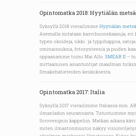
Opintomatka 2018: Hyytiälän mets
Syksyllä 2018 vierailimme
Hyytiälän mets
Asemalla mitataan kasvihuonekaasuja, eri k
typen oksideja, rikki- ja typpihappoa, satoj
ominaisuuksia, fotosynteesiä ja puiden ka
oppaanamme toimi Mai Allo.
SMEAR II
– tu
mittaamisen asiantuntijat maailman tutki
Ilmakehätieteiden keskuksesta.
Opintomatka 2017: Italia
Syksyllä 2017 vierailimme Italiassa mm. A
ilmanladun seurannasta. Tutustuimme myö
Scrovengnin kappeliin. Matkan aikana käv
miten ilmastonmuutos näkyy viininviljelyss
ohjelman merkeissä Venetsiassa. Kiitos ka