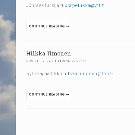
Johtava tutkija
tuula.pellikka@vtt.fi
CONTINUE READING
Hilkka Timonen
POSTED BY
ISYSIHTEERI
ON 29.5.2017
Ryhmäpäällikkö
hilkka.timonen@fmi.fi
CONTINUE READING