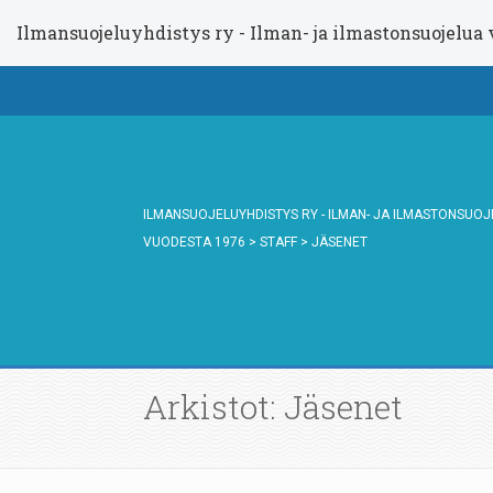
Ilmansuojeluyhdistys ry - Ilman- ja ilmastonsuojelua
ILMANSUOJELUYHDISTYS RY - ILMAN- JA ILMASTONSUO
VUODESTA 1976
>
STAFF
>
JÄSENET
Arkistot: Jäsenet